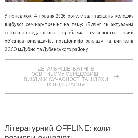
У понеділок, 4 травня 2026 року, у залі засідань коледжу
відбувся семінар-тренінг на тему: «Булінг як актуальна
соціально-педагогічна проблема сучасності», який
об’єднав викладачів, працівників закладу та вчителів
ЗЗСО м.Дубно та Дубенського району.
ДЕТАЛЬНІШЕ: БУЛІНГ В
ОСВІТНЬОМУ СЕРЕДОВИЩІ:
ВИКЛИКИ СУЧАСНОСТІ ТА ШЛЯХИ
ЇХ ПОДОЛАННЯ
Літературний OFFLINE: коли
розмови оживають