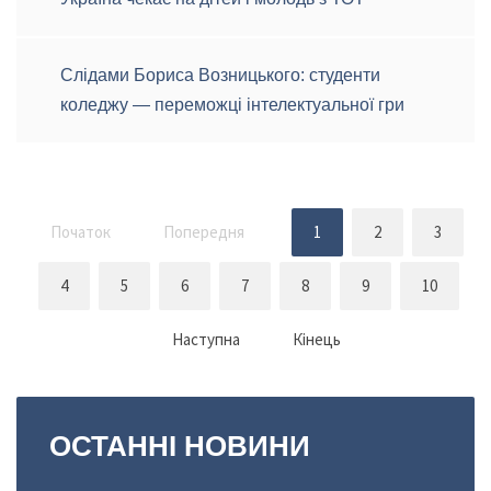
Слідами Бориса Возницького: студенти
коледжу — переможці інтелектуальної гри
Початок
Попередня
1
2
3
4
5
6
7
8
9
10
Наступна
Кінець
ОСТАННІ
НОВИНИ