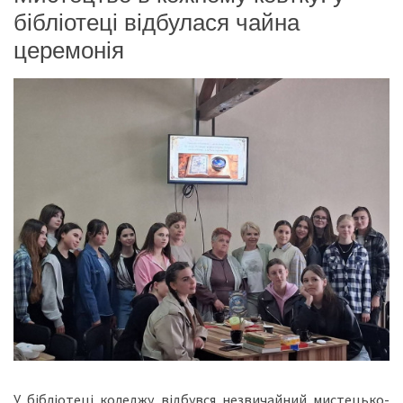
бібліотеці відбулася чайна
церемонія
У бібліотеці коледжу відбувся незвичайний мистецько-