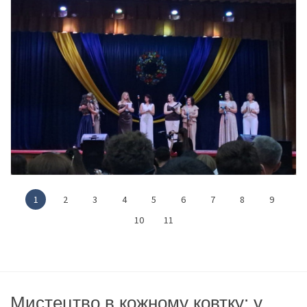
1
2
3
4
5
6
7
8
9
10
11
Мистецтво в кожному ковтку: у