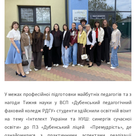
У межах професійної підготовки майбутніх педагогів та з
нагоди Тижня науки у ВСП «Дубенський педагогічний
фаховий коледж РДГУ» студенти здійснили освітній візит
на тему «Інтелект України та НУШ: синергія сучасної
освіти» до ПЗ «Дубенський ліцей «Премудрість», де
ознайомилися з практичними аспектами реалізації