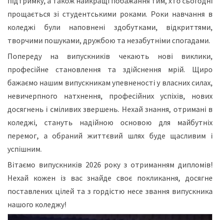
підтримку, а також найкращі побажання тим, хто сьогодні
прощається зі студентськими роками. Роки навчання в
коледжі були наповнені здобутками, відкриттями,
творчими пошуками, дружбою та незабутніми спогадами.
Попереду на випускників чекають нові виклики,
професійне становлення та здійснення мрій. Щиро
бажаємо нашим випускникам упевненості у власних силах,
невичерпного натхнення, професійних успіхів, нових
досягнень і сміливих звершень. Нехай знання, отримані в
коледжі, стануть надійною основою для майбутніх
перемог, а обраний життєвий шлях буде щасливим і
успішним.
Вітаємо випускників 2026 року з отриманням дипломів!
Нехай кожен із вас знайде своє покликання, досягне
поставлених цілей та з гордістю несе звання випускника
нашого коледжу!