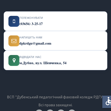
ТЕЛЕФОНУВАТИ
(03656) 3-25-17
НАПИШІТЬ НАМ
dpkrdgu@gmail.com
ВІДВІДАТИ НАС
м.Дубно, вул. Шевченка, 54
ВСП "Дубенський педагогічний фаховий коледж РДГУ"
accessi
Всі права захищені.