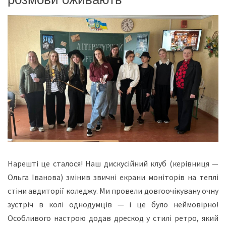
Нарешті це сталося! Наш дискусійний клуб (керівниця —
Ольга Іванова) змінив звичні екрани моніторів на теплі
стіни авдиторії коледжу. Ми провели довгоочікувану очну
зустріч в колі однодумців — і це було неймовірно!
Особливого настрою додав дрескод у стилі ретро, який