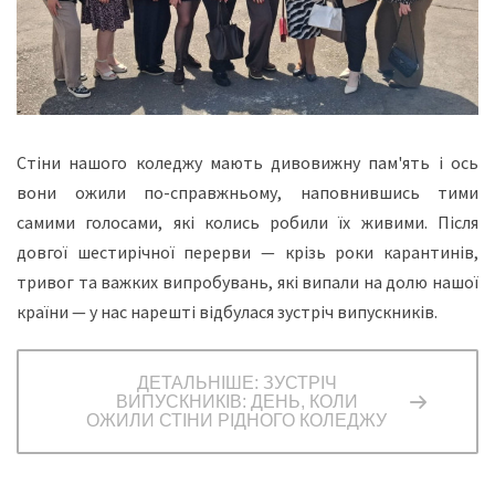
Стіни нашого коледжу мають дивовижну пам'ять і ось
вони ожили по-справжньому, наповнившись тими
самими голосами, які колись робили їх живими. Після
довгої шестирічної перерви — крізь роки карантинів,
тривог та важких випробувань, які випали на долю нашої
країни — у нас нарешті відбулася зустріч випускників.
ДЕТАЛЬНІШЕ: ЗУСТРІЧ
ВИПУСКНИКІВ: ДЕНЬ, КОЛИ
ОЖИЛИ СТІНИ РІДНОГО КОЛЕДЖУ