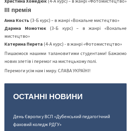
Христина Хомедюк
(4-А курс) – в жанрі «Фотомистецтво»
ІІІ премія
Анна Кость
(3-Б курс) – в жанрі «Вокальне мистецтво»
Дарина Момотюк
(3-Б курс) – в жанрі «Вокальне
мистецтво»
Катерина Перета
(4-А курс) - в жанрі «Фотомистецтво»
Пишаємося нашими талановитими студентами! Бажаємо
нових злетів і перемог на мистецькому полі.
Перемоги усім нам і миру. СЛАВА УКРАЇНІ!
ОСТАННІ
НОВИНИ
День Європи у ВСП «Дубенський педагогічний
фаховий коледж РДГУ»