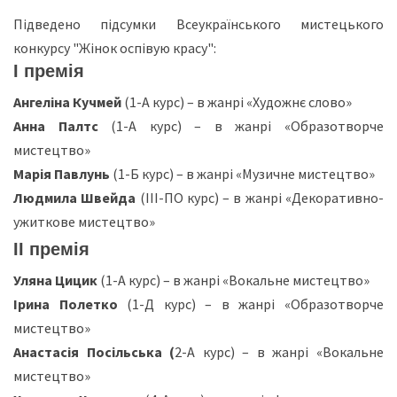
Підведено підсумки Всеукраїнського мистецького
конкурсу "Жінок оспівую красу":
І премія
Ангеліна Кучмей
(1-А курс) – в жанрі «Художнє слово»
Анна Палтс
(1-А курс) – в жанрі «Образотворче
мистецтво»
Марія Павлунь
(1-Б курс) – в жанрі «Музичне мистецтво»
Людмила Швейда
(ІІІ-ПО курс) – в жанрі «Декоративно-
ужиткове мистецтво»
ІІ премія
Уляна Цицик
(1-А курс) – в жанрі «Вокальне мистецтво»
Ірина Полетко
(1-Д курс) – в жанрі «Образотворче
мистецтво»
Анастасія Посільська (
2-А курс) – в жанрі «Вокальне
мистецтво»