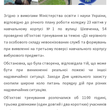
Згідно з вимогами Міністерства освіти і науки України,
відповідно до річного плану роботи коледжу 23 квітня у
навчальному корпусі №1 по вулиці Шевченка, 54
проведено об’єктові тренування за темою «Дії керівного
та особового складу невоєнізованих служб та формувань
при виявленні на третьому поверсі навчального корпусу
вибухового предмета».
Обстановка, що була створена, відповідала тій, що може
бути при виникненні реальної пожежі чи іншої
надзвичайної ситуації. Заходи Дня цивільного захисту
охопили широке коло питань порядку дій при різних
надзвичайних ситуаціях.
Об’єктові тренування розпочалися об 11:00 годині,
трьома дзвінками (один довгий і два коротких) учасників