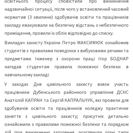
освітнього процесу сповістили про виникнення
надзвичайної ситуації, після чого у встановлений часовий
норматив (3 хвилини) здобувачів освіти та працівників
закладу евакуювали на безпечну відстань з небезпечного
приміщення, провели їх облік відповідно до списку.
Викладач захисту України Петро МАКСИМЮК ознайомив
студентів з правилами поведінки з вибуховими речами та
предметами. Інженер з охорони праці Ігор БОДНАР
нагадав студентам правила пожежної безпеки в
навчальному закладі.
У заходах Дня цивільного захисту взяли участь
працівники Дубенського районного управління ДСНС
Анатолій КАПРАН та Сергій КАПРАЛЬЧУК, які провели для
здобувачів освіти та працівників коледжу практичне
заняття з цивільного захисту; присутніх детально
ознайомили з правилами пожежної безпеки та порядком
дій при виникненні загоряння, розглянули різні типи