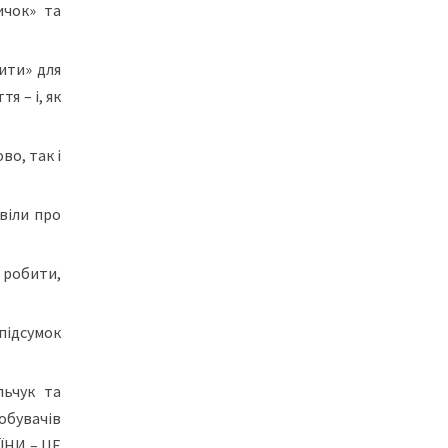
ичок» та
ити» для
я – і, як
во, так і
віли про
 робити,
 підсумок
льчук та
обувачів
АЇНИ – ЦЕ