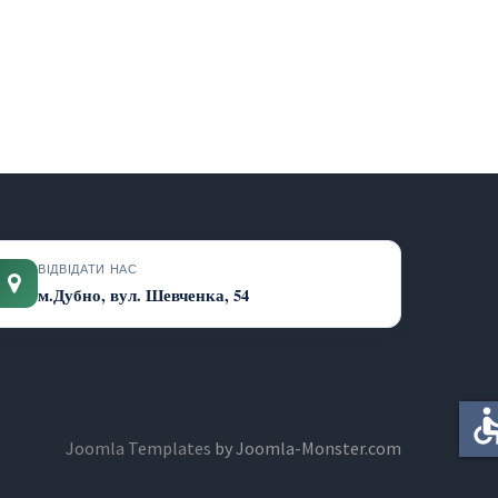
ВІДВІДАТИ НАС
м.Дубно, вул. Шевченка, 54
accessi
Joomla Templates
by Joomla-Monster.com