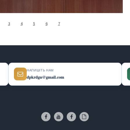
3
4
5
6
7
НАПИШІТЬ НАМ
dpkrdgu@gmail.com