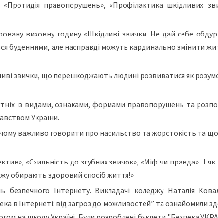
и «Протидія правопорушень», «Профілактика шкідливих зв
гровану виховну годину «Шкідливі звички. Не дай себе обдур
ться буденними, але насправді можуть кардинально змінити житт
дливі звички, що перешкоджають людині розвиватися як розумо
утніх із видами, ознаками, формами правопорушень та розпо
авством України.
, чому важливо говорити про насильство та жорстокість та що
тив», «Схильність до згубних звичок», «Міф чи правда». І як
джу обирають здоровий спосіб життя!»
нь безпечного Інтернету. Викладачі коледжу Наталія Кова
ка в Інтернеті: від загроз до можливостей” та ознайомили зд
огом на шкоду Україні. Були розроблені буклети "Безпека УКР