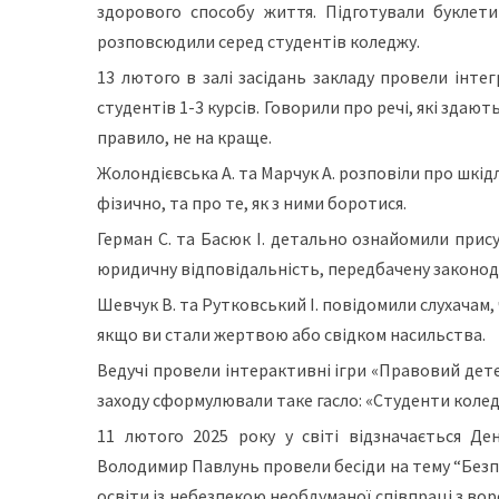
здорового способу життя. Підготували буклет
розповсюдили серед студентів коледжу.
13 лютого в залі засідань закладу провели інте
студентів 1-3 курсів. Говорили про речі, які здаю
правило, не на краще.
Жолондієвська А. та Марчук А. розповіли про шкі
фізично, та про те, як з ними боротися.
Герман С. та Басюк І. детально ознайомили прис
юридичну відповідальність, передбачену законод
Шевчук В. та Рутковський І. повідомили слухачам
якщо ви стали жертвою або свідком насильства.
Ведучі провели інтерактивні ігри «Правовий детек
заходу сформулювали таке гасло: «Студенти коле
11 лютого 2025 року у світі відзначається Де
Володимир Павлунь провели бесіди на тему “Безпе
освіти із небезпекою необдуманої співпраці з вор