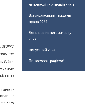
неповнолітніх працівників
Всеукраїнський тиждень
права 2024
День цивільного захисту –
2024
 звички,
Випускний 2024
ють нас.
Пишаємося і радіємо!
іс Уейтлі
нтивного
кість та
Студенти
хвилинки
 на тему