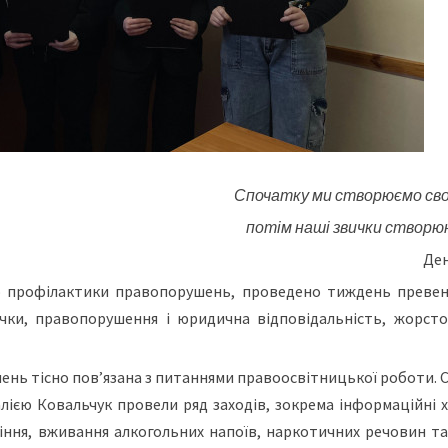
Спочатку ми створюємо свої
потім наші звички створю
Ден
ю профілактики правопорушень, проведено тиждень преве
чки, правопорушення і юридична відповідальність, жорсто
ень тісно пов’язана з питаннями правоосвітницької роботи. 
талією Ковальчук провели ряд заходів, зокрема інформаційні 
іння, вживання алкогольних напоїв, наркотичних речовин та