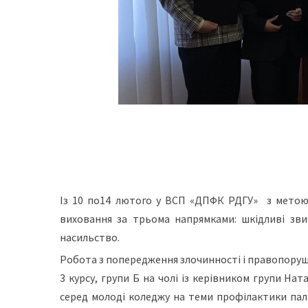
Із 10 по14 лютого у ВСП «ДПФК РДГУ» з мето
виховання за трьома напрямками: шкідливі зви
насильство.
Робота з попередження злочинності і правопоруш
3 курсу, групи Б на чолі із керівником групи На
серед молоді коледжу на теми профілактики пал