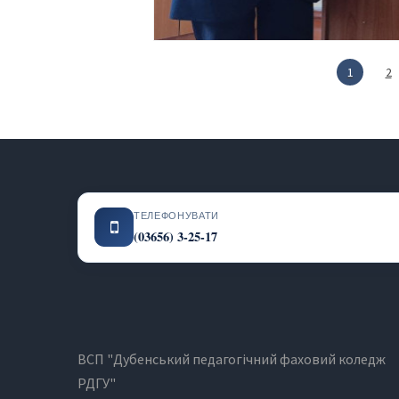
1
2
ТЕЛЕФОНУВАТИ
(03656) 3-25-17
ВСП "Дубенський педагогічний фаховий коледж
РДГУ"